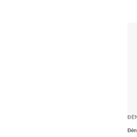
ĐÈ
Đèn 