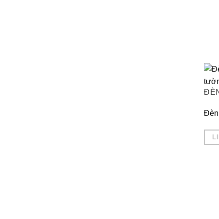
ĐÈ
Đèn 
L