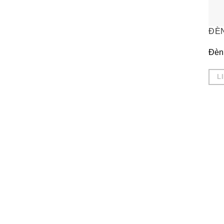
ĐÈ
Đèn 
L