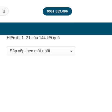
0961.889.086
Đã
Hiển thị 1–21 của 144 kết quả
sắp
xếp
theo
mới
nhất