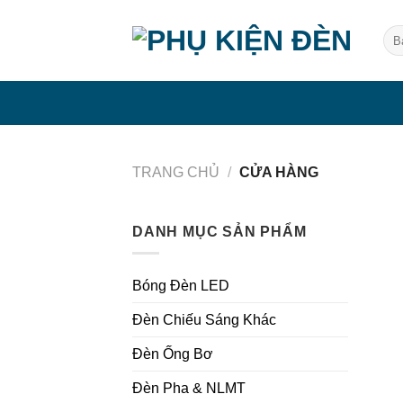
Bỏ
qua
Tìm
kiế
nội
dung
TRANG CHỦ
/
CỬA HÀNG
DANH MỤC SẢN PHẨM
Bóng Đèn LED
Đèn Chiếu Sáng Khác
Đèn Ống Bơ
Đèn Pha & NLMT